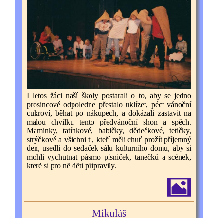
I letos žáci naší školy postarali o to, aby se jedno
prosincové odpoledne přestalo uklízet, péct vánoční
cukroví, běhat po nákupech, a dokázali zastavit na
malou chvilku tento předvánoční shon a spěch.
Maminky, tatínkové, babičky, dědečkové, tetičky,
strýčkové a všichni ti, kteří měli chuť prožít příjemný
den, usedli do sedaček sálu kulturního domu, aby si
mohli vychutnat pásmo písniček, tanečků a scének,
které si pro ně děti připravily.
Mikuláš