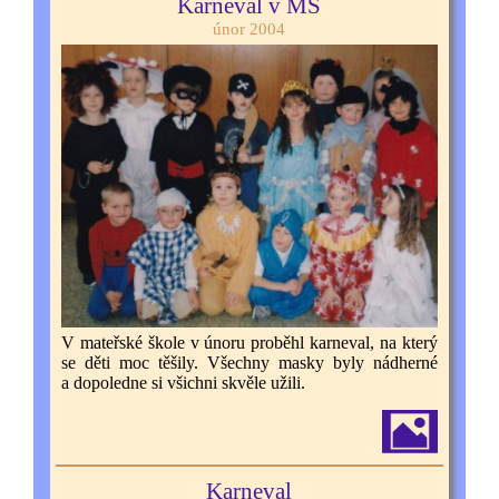
Karneval v MŠ
únor 2004
V mateřské škole v únoru proběhl karneval, na který
se děti moc těšily. Všechny masky byly nádherné
a dopoledne si všichni skvěle užili.
Karneval