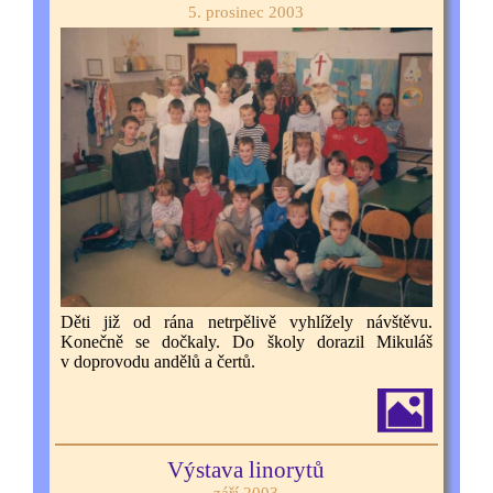
5. prosinec 2003
Děti již od rána netrpělivě vyhlížely návštěvu.
Konečně se dočkaly. Do školy dorazil Mikuláš
v doprovodu andělů a čertů.
Výstava linorytů
září 2003