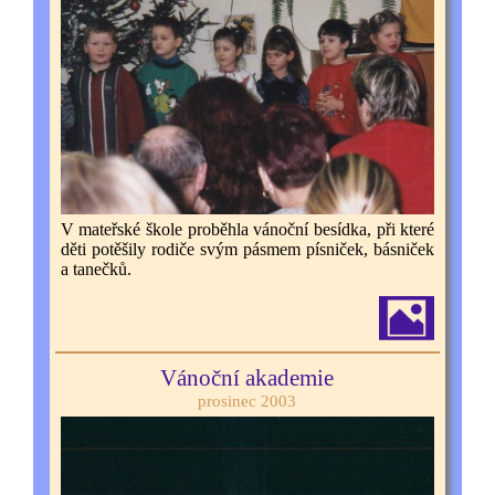
V mateřské škole proběhla vánoční besídka, při které
děti potěšily rodiče svým pásmem písniček, básniček
a tanečků.
Vánoční akademie
prosinec 2003